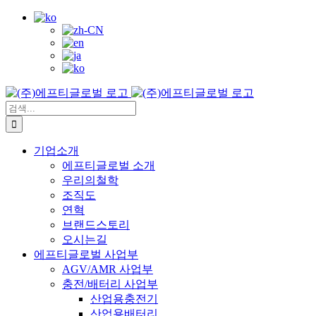
YouTube
콘
텐
츠
로
건
너
뛰
검
기
색:
기업소개
에프티글로벌 소개
우리의철학
조직도
연혁
브랜드스토리
오시는길
에프티글로벌 사업부
AGV/AMR 사업부
충전/배터리 사업부
산업용충전기
산업용배터리